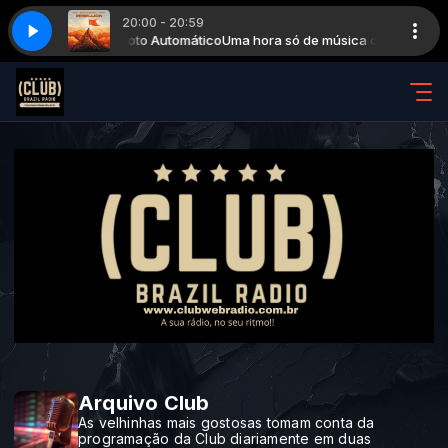
20:00 - 20:59
 & SHAGGY - REBELLION (2025)
utomação - Piloto Automático
Uma hora só de música com Automação - 
R3HAB, MICHAEL PATRICK KELLY & SHAG
Arquivo Club
As velhinhas mais gostosas tomam conta da
programação da Club diariamente em duas