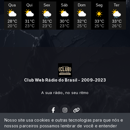
Qua
Qui
Sex
Sáb
Dom
Seg
Ter
28°C
31°C
31°C
30°C
32°C
33°C
33°C
20°C
23°C
23°C
23°C
25°C
25°C
26°C
Club Web Rádio do Brasil - 2009-2023
A sua rádio, no seu ritmo
Nosso site usa cookies e outras tecnologias para que nós e
Página Inicial
nossos parceiros possamos lembrar de você e entender