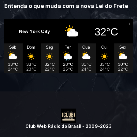
Entenda o que muda com a nova Lei do Frete
32°C
New York City
Sáb
Dom
Seg
Ter
Qua
Qui
Sex
33°C
33°C
32°C
28°C
31°C
33°C
30°C
24°C
23°C
22°C
25°C
24°C
24°C
22°C
Club Web Rádio do Brasil - 2009-2023