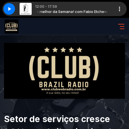
12:00 - 17:59
A melhor da Semana! com Fabio Etcheverria
RADIO CLUB RJ - DANCE, POP
RADIO CLU
A melhor
Setor de serviços cresce