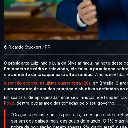
© Ricardo Stuckert / PR
O presidente Luiz Inácio Lula da Silva afirmou, na noite deste 
Em cadeia de rádio e televisão, ele falou à população sob
e o aumento da taxação para altas rendas.
Ambas medidas va
A sanção ocorreu na última quarta-feira (26)
, em Brasília.
O pro
cumprimento de um dos principais objetivos definidos na
Em sua fala, de aproximadamente seis minutos, ele também cit
Povo
, dentre outras medidas tomadas pelo seu governo.
“Graças a essas e outras políticas, a desigualdade no Bras
ser um dos países mais desiguais do mundo. O 1% mais r
pobre da população detém apenas 2% da riqueza”, disse