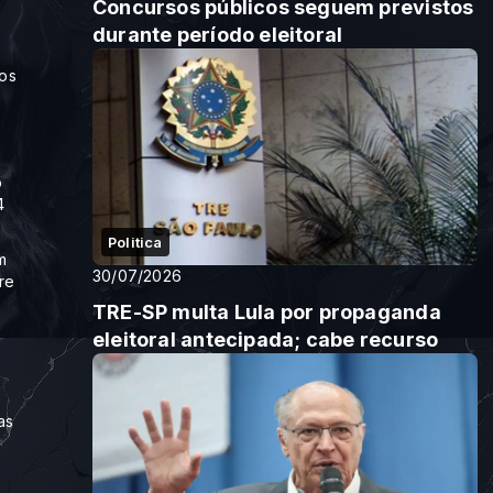
Concursos públicos seguem previstos
durante período eleitoral
ios
o
4
Politica
m
30/07/2026
re
TRE-SP multa Lula por propaganda
eleitoral antecipada; cabe recurso
as