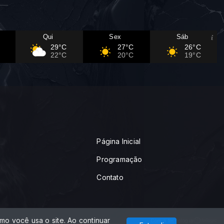
Qui
Sex
Sáb
29°C
27°C
26°C
22°C
20°C
19°C
Página Inicial
Programação
Contato
o você usa o site. Ao continuar
Com a tecnologia