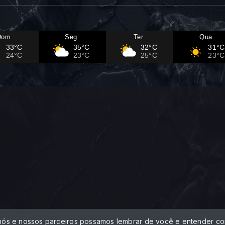
Dom
Seg
Ter
Qua
33°C
35°C
32°C
31°C
24°C
23°C
25°C
23°C
 nós e nossos parceiros possamos lembrar de você e entender com