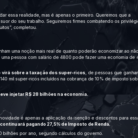
ar essa realidade, mas é apenas o primeiro. Queremos que a
o suor do seu trabalho. Seguiremos firmes combatendo os privilég
itos”, completou.
tenham uma noção mais real de quanto poderão economizar ao nã
, uma pessoa com salário de 4800 pode fazer uma economia de 
virá sobre a taxação dos super-ricos
, de pessoas que ganha
140 mil super-ricos incluídos na cobrança de 10% de imposto sob
eve injetar R$ 28 bilhões na economia.
 A novidade é apenas a aplicação da isenção e descontos para ess
 continuará pagando 27,5% de Imposto de Renda.
00 bilhões por ano, segundo cálculos do governo.